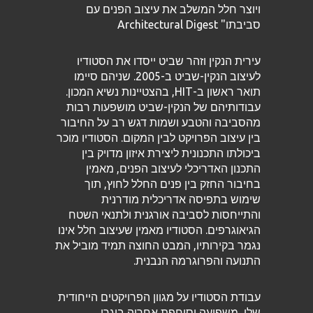
ויוצר חלל המשלב את עיצוב הפנים עם
סביבתו" Architectural Digest
עירית הנקין וזהר שביט ייסדו את הסטודיו
לעיצוב הנקין-שביט ב-2005. שניהם סיימו
תואר ראשון ב-HIT, בהצטיינות נשיא המכון.
עבודותיהם של הנקין-שביט מושפעות רבות
מהסביבה והטבע ושמות דגש רב על החיבור
בין עיצוב הפרויקט לבין המקום. הסטודיו מוכר
ביכולתו התכנונית ליצירת איזון מדויק בין
התכנון האדריכלי לעיצוב הפנים, מאמין
בחיבור החזק בין פנים החלל לחוץ, תוך
שימוש בתפיסה אדריכלית מודרנית
והתייחסות לסביבה אורגנית ולתנאי השטח
הגיאוגרפים. הסטודיו מאמין שעיצוב חלל אינו
נגמר בקירותיו, המבט החוצה תמיד מוביל את
התנועה והפרוגרמה הנבנית.
עבודת הסטודיו על מגוון הפרויקטים הייחודית
שלו, משפיעה וסוחפת אחריה בוגרי