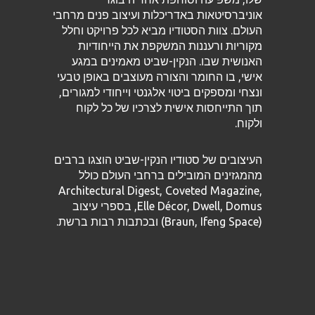
אוניברסיטאות באדריכלות ועיצוב פנים מרחבי
העולם. צוות הסטודיו מביא לכל פרויקט וחלל
מקוריות ורעננות המשקפת את הייחודיות
האנושית שבו. הנקין-שביט מאמינים במגע
אישי, בו החומר והצורה מעוצבים באופן טבעי
ונצחי ומספקים ביטוי אלגנטי וייחודי למגורים,
תוך התייחסות אישית לצרכיו של כל לקוח
ולקוח.
העיצובים של סטודיו הנקין-שביט הוצגו ברבים
מהמגזינים המובילים ברחבי העולם כולל
Architectural Digest, Coveted Magazine,
Elle Décor, Dwell, Domus, בספרי עיצוב
(Braun, Ifeng Space) ובכתבות רבות ברשת.