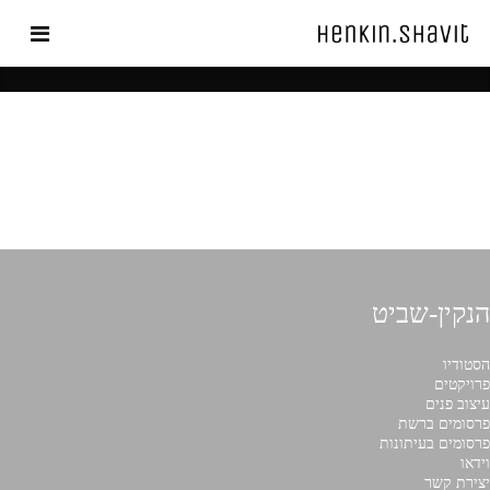
CATEGORY: NATPLANFORUM.ORG.UK
הנקין-שביט
הסטודיו
פרויקטים
עיצוב פנים
פרסומים ברשת
פרסומים בעיתונות
וידאו
יצירת קשר