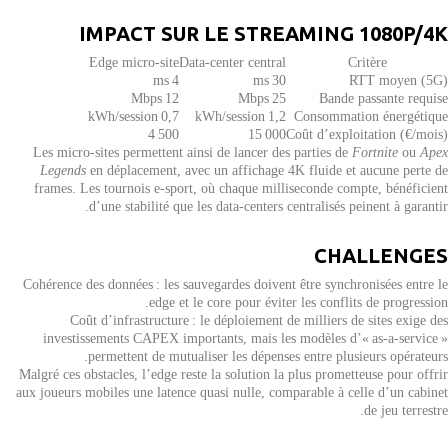
IMPACT SUR LE STREAMING 1080P/4K
Edge micro‑site
Data‑center central
Critère
4 ms
30 ms
RTT moyen (5G)
12 Mbps
25 Mbps
Bande passante requise
0,7 kWh/session
1,2 kWh/session
Consommation énergétique
4 500
15 000
Coût d’exploitation (€/mois)
Les micro‑sites permettent ainsi de lancer des parties de
Fortnite
ou
Apex
Legends
en déplacement, avec un affichage 4K fluide et aucune perte de
frames. Les tournois e‑sport, où chaque milliseconde compte, bénéficient
d’une stabilité que les data‑centers centralisés peinent à garantir.
CHALLENGES
Cohérence des données : les sauvegardes doivent être synchronisées entre le
edge et le core pour éviter les conflits de progression.
Coût d’infrastructure : le déploiement de milliers de sites exige des
investissements CAPEX importants, mais les modèles d’« as‑a‑service »
permettent de mutualiser les dépenses entre plusieurs opérateurs.
Malgré ces obstacles, l’edge reste la solution la plus prometteuse pour offrir
aux joueurs mobiles une latence quasi nulle, comparable à celle d’un cabinet
de jeu terrestre.