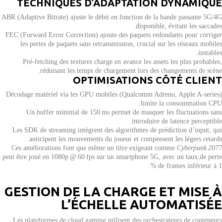
TECHNIQUES D’ADAPTATION DYNAMIQUE
ABR (Adaptive Bitrate) ajuste le débit en fonction de la bande passante 5G/4G
disponible, évitant les saccades.
FEC (Forward Error Correction) ajoute des paquets redondants pour corriger
les pertes de paquets sans retransmission, crucial sur les réseaux mobiles
instables.
Pré‑fetching des textures charge en avance les assets les plus probables,
réduisant les temps de chargement lors des changements de scène.
OPTIMISATIONS CÔTÉ CLIENT
Décodage matériel via les GPU mobiles (Qualcomm Adreno, Apple A‑series)
limite la consommation CPU.
Un buffer minimal de 150 ms permet de masquer les fluctuations sans
introduire de latence perceptible.
Les SDK de streaming intègrent des algorithmes de prédiction d’input, qui
anticipent les mouvements du joueur et compensent les légers retards.
Ces améliorations font que même un titre exigeant comme
Cyberpunk 2077
peut être joué en 1080p @ 60 fps sur un smartphone 5G, avec un taux de perte
de frames inférieur à 1 %.
GESTION DE LA CHARGE ET MISE À
L’ÉCHELLE AUTOMATISÉE
Les plateformes de cloud gaming utilisent des orchestrateurs de conteneurs