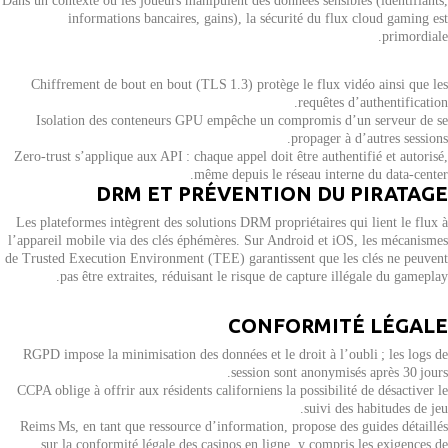
Dans un contexte où les joueurs manipulent des données sensibles (identifiants,
informations bancaires, gains), la sécurité du flux cloud gaming est
primordiale.
Chiffrement de bout en bout (TLS 1.3) protège le flux vidéo ainsi que les
requêtes d’authentification.
Isolation des conteneurs GPU empêche un compromis d’un serveur de se
propager à d’autres sessions.
Zero‑trust s’applique aux API : chaque appel doit être authentifié et autorisé,
même depuis le réseau interne du data‑center.
DRM ET PRÉVENTION DU PIRATAGE
Les plateformes intègrent des solutions DRM propriétaires qui lient le flux à
l’appareil mobile via des clés éphémères. Sur Android et iOS, les mécanismes
de Trusted Execution Environment (TEE) garantissent que les clés ne peuvent
pas être extraites, réduisant le risque de capture illégale du gameplay.
CONFORMITÉ LÉGALE
RGPD impose la minimisation des données et le droit à l’oubli ; les logs de
session sont anonymisés après 30 jours.
CCPA oblige à offrir aux résidents californiens la possibilité de désactiver le
suivi des habitudes de jeu.
Reims Ms, en tant que ressource d’information, propose des guides détaillés
sur la conformité légale des casinos en ligne, y compris les exigences de