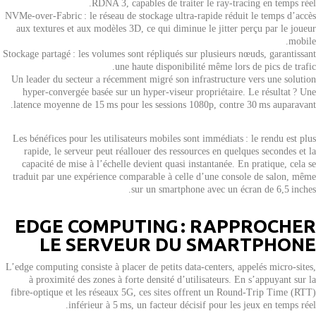
RDNA 3, capables de traiter le ray‑tracing en temps réel.
NVMe‑over‑Fabric : le réseau de stockage ultra‑rapide réduit le temps d’accès
aux textures et aux modèles 3D, ce qui diminue le jitter perçu par le joueur
mobile.
Stockage partagé : les volumes sont répliqués sur plusieurs nœuds, garantissant
une haute disponibilité même lors de pics de trafic.
Un leader du secteur a récemment migré son infrastructure vers une solution
hyper‑convergée basée sur un hyper‑viseur propriétaire. Le résultat ? Une
latence moyenne de 15 ms pour les sessions 1080p, contre 30 ms auparavant.
Les bénéfices pour les utilisateurs mobiles sont immédiats : le rendu est plus
rapide, le serveur peut réallouer des ressources en quelques secondes et la
capacité de mise à l’échelle devient quasi instantanée. En pratique, cela se
traduit par une expérience comparable à celle d’une console de salon, même
sur un smartphone avec un écran de 6,5 inches.
EDGE COMPUTING : RAPPROCHER
LE SERVEUR DU SMARTPHONE
L’edge computing consiste à placer de petits data‑centers, appelés micro‑sites,
à proximité des zones à forte densité d’utilisateurs. En s’appuyant sur la
fibre‑optique et les réseaux 5G, ces sites offrent un Round‑Trip Time (RTT)
inférieur à 5 ms, un facteur décisif pour les jeux en temps réel.