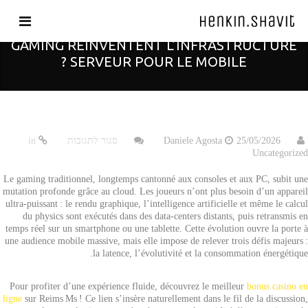
COMMENT LES PLATEFORMES DE CLOUD
GAMING RÉINVENTENT L’INFRASTRUCTURE
SERVEUR POUR LE MOBILE ?
על
25/05/2026
Daniele Agosta
סגור לתגובות
in
Comment
Uncategorized
les
plateformes
Le gaming traditionnel, longtemps cantonné aux consoles et aux PC, subit une
de
mutation profonde grâce au cloud. Les joueurs n’ont plus besoin d’un appareil
cloud
ultra‑puissant : le rendu graphique, l’intelligence artificielle et même le calcul
gaming
du physics sont exécutés dans des data‑centers distants, puis retransmis en
réinventent
temps réel sur un smartphone ou une tablette. Cette évolution ouvre la porte à
l’infrastructure
une audience mobile massive, mais elle impose de relever trois défis majeurs :
serveur
la latence, l’évolutivité et la consommation énergétique.
pour
le
Pour profiter d’une expérience fluide, découvrez le meilleur
bonus casino en
mobile
ligne
sur Reims Ms ! Ce lien s’insère naturellement dans le fil de la discussion,
?