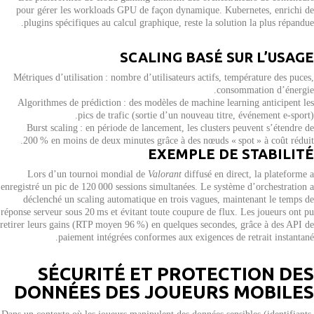
pour gérer les workloads GPU de façon dynamique. Kubernetes, enrichi de
plugins spécifiques au calcul graphique, reste la solution la plus répandue.
SCALING BASÉ SUR L’USAGE
Métriques d’utilisation : nombre d’utilisateurs actifs, température des puces,
consommation d’énergie.
Algorithmes de prédiction : des modèles de machine learning anticipent les
pics de trafic (sortie d’un nouveau titre, événement e‑sport).
Burst scaling : en période de lancement, les clusters peuvent s’étendre de
200 % en moins de deux minutes grâce à des nœuds « spot » à coût réduit.
EXEMPLE DE STABILITÉ
Lors d’un tournoi mondial de
Valorant
diffusé en direct, la plateforme a
enregistré un pic de 120 000 sessions simultanées. Le système d’orchestration a
déclenché un scaling automatique en trois vagues, maintenant le temps de
réponse serveur sous 20 ms et évitant toute coupure de flux. Les joueurs ont pu
retirer leurs gains (RTP moyen 96 %) en quelques secondes, grâce à des API de
paiement intégrées conformes aux exigences de retrait instantané.
SÉCURITÉ ET PROTECTION DES
DONNÉES DES JOUEURS MOBILES