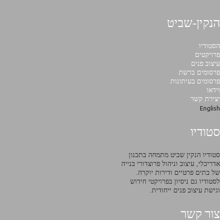
הנקין-שביט
הסטודיו
פרויקטים
עיצוב פנים
פרסומים ברשת
פרסומים בעיתונות
וידאו
יצירת קשר
English
סטודיו
סטודיו הנקין שביט מתמחה בתכנון
אדריכלי, עיצוב וניהול פרוצדורי בנייה
של בתים פרטיים ודירות יוקרה.
לסטודיו גם ניסיון בפרויקטי חידוש
וגישת עיצוב פנים ייחודית.
צור קשר