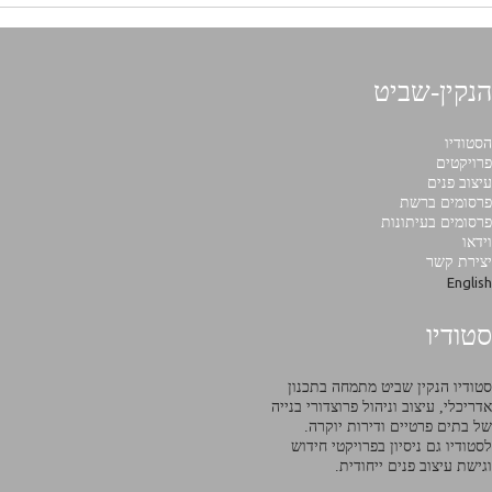
הנקין-שביט
הסטודיו
פרויקטים
עיצוב פנים
פרסומים ברשת
פרסומים בעיתונות
וידאו
יצירת קשר
English
סטודיו
סטודיו הנקין שביט מתמחה בתכנון
אדריכלי, עיצוב וניהול פרוצדורי בנייה
של בתים פרטיים ודירות יוקרה.
לסטודיו גם ניסיון בפרויקטי חידוש
וגישת עיצוב פנים ייחודית.