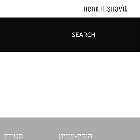
SEARCH
הנקין-שביט
סטודיו