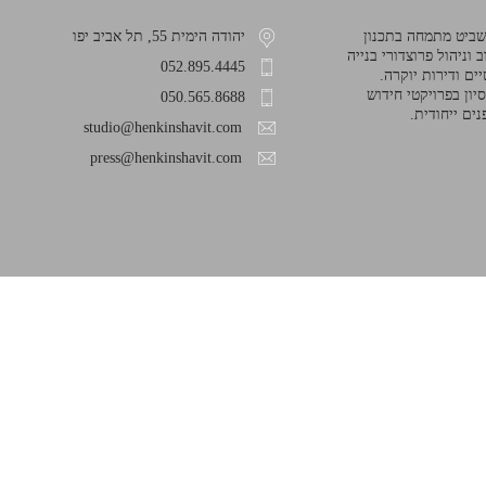
 שביט מתמחה בתכנון
יהודה הימית 55, תל אביב יפו
 וניהול פרוצדורי בנייה
052.895.4445
ים ודירות יוקרה.
סיון בפרויקטי חידוש
050.565.8688
נים ייחודית.
studio@henkinshavit.com
press@henkinshavit.com