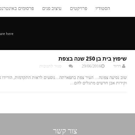
הסטודיו
פרויקטים
עיצוב פנים
פרסומים באינטרנט
are here:
שיפוץ בית בן 250 שנה בצפת
על
דרור
29/06/2016
סגור לתגובות
שיפוץ
בית
שוב נסיעה צפונה… העיר צפת בתפארתה…נוסעים לראות התקדמות, הורידו את
בן
וקירות אבן חדשים מתגלים להם…
250
שנה
בצפת
צור קשר